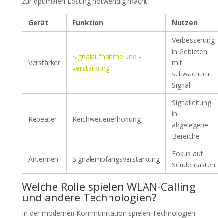
zur optimalen Lösung notwendig macht.
Gerät
Funktion
Nutzen
Verbesserung
in Gebieten
Signalaufnahme und -
Verstärker
mit
verstärkung
schwachem
Signal
Signalleitung
in
Repeater
Reichweitenerhöhung
abgelegene
Bereiche
Fokus auf
Antennen
Signalempfangsverstärkung
Sendemasten
Welche Rolle spielen WLAN-Calling
und andere Technologien?
In der modernen Kommunikation spielen Technologien